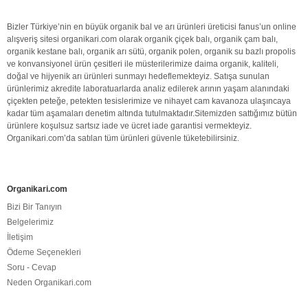
Bizler Türkiye’nin en büyük
organik bal
ve arı ürünleri üreticisi fanus’un online
alışveriş sitesi organikari.com olarak
organik
çiçek balı
,
organik
çam balı
,
organik
kestane balı
,
organik
arı sütü
,
organik polen
,
organik
su bazlı propolis
ve konvansiyonel ürün çesitleri ile müsterilerimize daima
organik
,
kaliteli
,
doğal
ve hijyenik arı ürünleri sunmayı hedeflemekteyiz. Satışa sunulan
ürünlerimiz akredite laboratuarlarda analiz edilerek arının yaşam alanındaki
çiçekten peteğe, petekten tesislerimize ve nihayet cam kavanoza ulaşıncaya
kadar tüm aşamaları denetim altında tutulmaktadır.Sitemizden sattığımız bütün
ürünlere koşulsuz sartsız iade ve ücret iade garantisi vermekteyiz.
Organikari.com
’da satılan tüm ürünleri güvenle tüketebilirsiniz.
Organikari.com
Bizi Bir Tanıyın
Belgelerimiz
İletişim
Ödeme Seçenekleri
Soru - Cevap
Neden Organikari.com