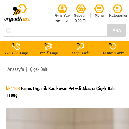
Giriş Yap
Sepetim
Menü
Kategoriler
veya üye
0,00 TL
ol
Aynı Gün Kargo
Ücretli Kargo
Kargo Takip
Koşulsuz İade
|
Anasayfa
Çiçek Balı
kk1103
Fanus Organik Karakovan Petekli Akasya Çiçek Balı
1100g