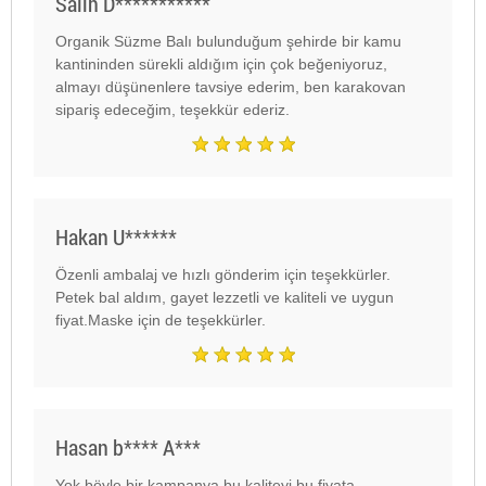
Salih D***********
Organik Süzme Balı bulunduğum şehirde bir kamu
kantininden sürekli aldığım için çok beğeniyoruz,
almayı düşünenlere tavsiye ederim, ben karakovan
sipariş edeceğim, teşekkür ederiz.
Hakan U******
Özenli am
bal
aj ve hızlı gönderim için teşekkürler.
Petek
bal
aldım, gayet lezzetli ve kaliteli ve uygun
fiyat.Maske için de teşekkürler.
Hasan b**** A***
Yok böyle bir kampanya,bu kaliteyi bu fiyata