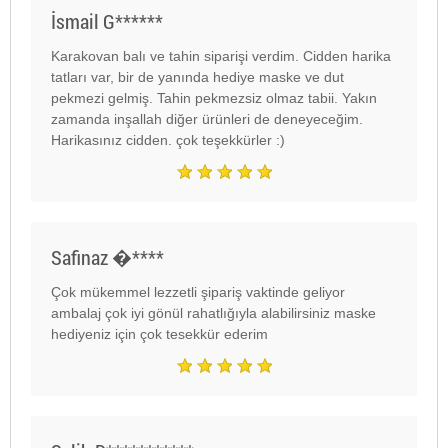
İsmail G******
Karakovan
bal
ı ve tahin siparişi verdim. Cidden harika
tatları var, bir de yanında hediye maske ve dut
pekmezi gelmiş. Tahin pekmezsiz olmaz tabii. Yakın
zamanda inşallah diğer ürünleri de deneyeceğim.
Harikasınız cidden. çok teşekkürler :)
Safinaz �****
Çok mükemmel lezzetli şipariş vaktinde geliyor
am
bal
aj çok iyi gönül rahatlığıyla alabilirsiniz maske
hediyeniz için çok tesekkür ederim