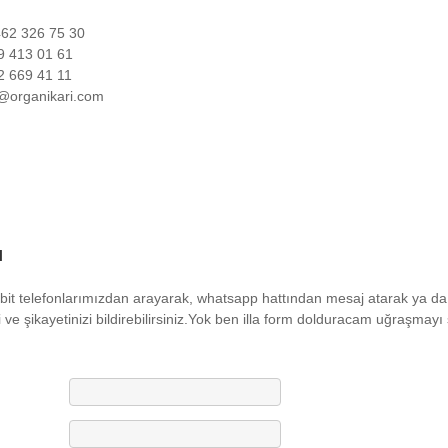
462 326 75 30
9 413 01 61
2 669 41 11
o@organikari.com
u
bit telefonlarımızdan arayarak, whatsapp hattından mesaj atarak ya da m
i ve şikayetinizi bildirebilirsiniz.Yok ben illa form dolduracam uğraşma