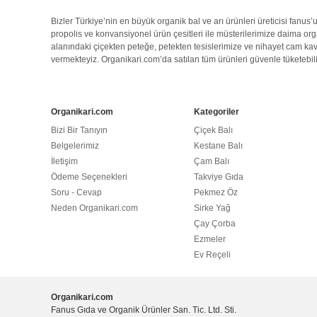
Bizler Türkiye’nin en büyük
organik bal
ve arı ürünleri üreticisi fanus
propolis
ve konvansiyonel ürün çesitleri ile müsterilerimize daima
org
alanındaki çiçekten peteğe, petekten tesislerimize ve nihayet cam kav
vermekteyiz.
Organikari.com
’da satılan tüm ürünleri güvenle tüketebili
Organikari.com
Kategoriler
Bizi Bir Tanıyın
Çiçek Balı
Belgelerimiz
Kestane Balı
İletişim
Çam Balı
Ödeme Seçenekleri
Takviye Gıda
Soru - Cevap
Pekmez Öz
Neden Organikari.com
Sirke Yağ
Çay Çorba
Ezmeler
Ev Reçeli
Organikari.com
Fanus Gıda ve Organik Ürünler San. Tic. Ltd. Sti.