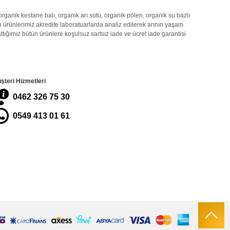
organik
kestane balı
,
organik
arı sütü
,
organik polen
,
organik
su bazlı
 ürünlerimiz akredite laboratuarlarda analiz edilerek arının yaşam
ığımız bütün ürünlere koşulsuz sartsız iade ve ücret iade garantisi
şteri Hizmetleri
0462 326 75 30
0549 413 01 61