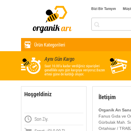
Bizi Bir Tanıyın
Müşt
Ürün Kategorileri
Aynı Gün Kargo
Saat 16:00’a kadar verdiğiniz siparişleri
genellikle aynı gün kargoya veriyoruz.Bazen
ertesi güne de kaldığı oluyor.
Hoşgeldiniz
İletişim
Organik Arı San
Fanus Gıda ve Org
Son Ziy.
Gürbulak Mah. Sı
Ortahisar / TRA
Sepet : (0) 0,00 TL