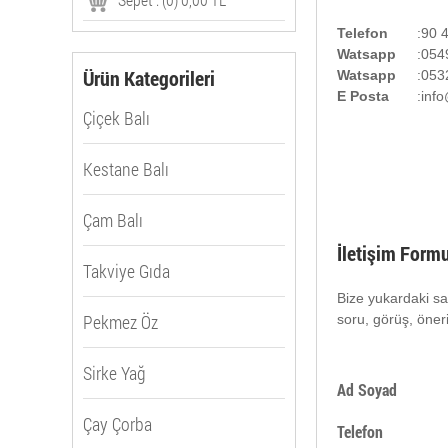
Telefon
:
90 
Watsapp
:
054
Ürün Kategorileri
Watsapp
:
053
E Posta
:
inf
Çiçek Balı
Kestane Balı
Çam Balı
İletişim Form
Takviye Gıda
Bize yukardaki sa
Pekmez Öz
soru, görüş, öner
Sirke Yağ
Ad Soyad
Çay Çorba
Telefon