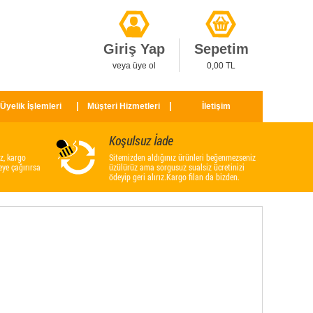
Giriş Yap
Sepetim
veya üye ol
0,00 TL
Üyelik İşlemleri
Müşteri Hizmetleri
İletişim
Koşulsuz İade
z, kargo
Sitemizden aldığınız ürünleri beğenmezseniz
eye çağırırsa
üzülürüz ama sorgusuz sualsiz ücretinizi
ödeyip geri alırız.Kargo filan da bizden.