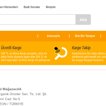
eri Hizmetleri
Ballı Sorular
İletişim
Anasayfa
Bizi Bir Tanıyın
Ücretli Kargo
Kargo Takip
349 TL ve altına kargo paraylan, ama siz
Kargolarınızı biz takip ediyoru
daha fazla alışveriş yapın diye 350 TL ve
adresinize getirmezde sizi şub
üstü siparişleri ücretsiz kargo ile yolluyoruz.
biz arayıp kargoya kızıyoruz.
al Mağazacılık
anik Ürünler San. Tic. Ltd. Şti.
nır Cad. No:5
BZON / TÜRKİYE