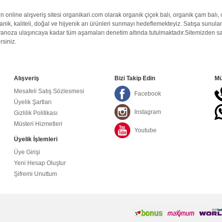
’un online alışveriş sitesi organikari.com olarak
organik
çiçek balı
,
organik
çam balı
,
anik
,
kaliteli
,
doğal
ve hijyenik arı ürünleri sunmayı hedeflemekteyiz. Satışa sunulan
anoza ulaşıncaya kadar tüm aşamaları denetim altında tutulmaktadır.Sitemizden satt
rsiniz.
Alışveriş
Bizi Takip Edin
Mü
Mesafeli Satış Sözlesmesi
Facebook
Üyelik Şartları
Instagram
Gizlilik Politikası
Müsteri Hizmetleri
Youtube
Üyelik İşlemleri
Üye Girişi
Yeni Hesap Oluştur
Şifremi Unuttum