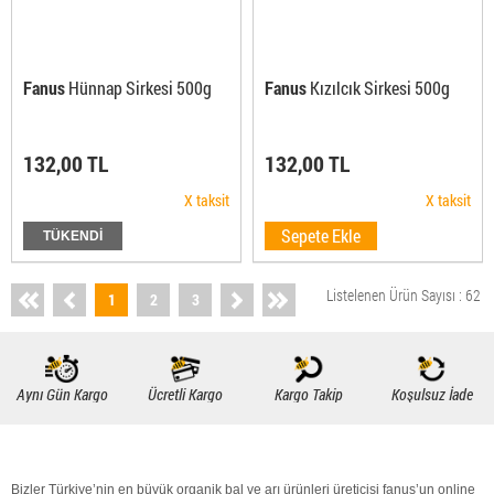
Fanus
Hünnap Sirkesi 500g
Fanus
Kızılcık Sirkesi 500g
132,00 TL
132,00 TL
X taksit
X taksit
Sepete Ekle
TÜKENDİ
Listelenen Ürün Sayısı : 62
1
2
3
Aynı Gün Kargo
Ücretli Kargo
Kargo Takip
Koşulsuz İade
Bizler Türkiye’nin en büyük
organik bal
ve arı ürünleri üreticisi fanus’un online