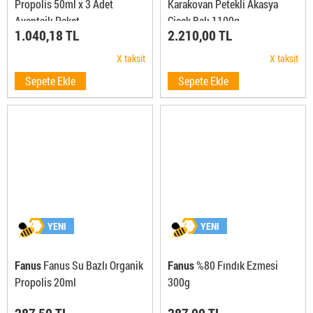
Propolis 50ml x 3 Adet
Karakovan Petekli Akasya
Avantajlı Paket
Çiçek Balı 1100g
1.040,18 TL
2.210,00 TL
X taksit
X taksit
Sepete Ekle
Sepete Ekle
YENI
YENI
Fanus
Fanus Su Bazlı Organik
Fanus
%80 Fındık Ezmesi
Propolis 20ml
300g