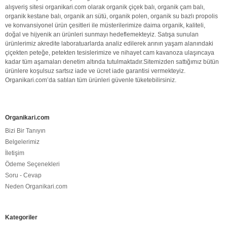
alışveriş sitesi organikari.com olarak
organik
çiçek balı
,
organik
çam balı
,
organik
kestane balı
,
organik
arı sütü
,
organik polen
,
organik
su bazlı propolis
ve konvansiyonel ürün çesitleri ile müsterilerimize daima
organik
,
kaliteli
,
doğal
ve hijyenik arı ürünleri sunmayı hedeflemekteyiz. Satışa sunulan
ürünlerimiz akredite laboratuarlarda analiz edilerek arının yaşam alanındaki
çiçekten peteğe, petekten tesislerimize ve nihayet cam kavanoza ulaşıncaya
kadar tüm aşamaları denetim altında tutulmaktadır.Sitemizden sattığımız bütün
ürünlere koşulsuz sartsız iade ve ücret iade garantisi vermekteyiz.
Organikari.com
’da satılan tüm ürünleri güvenle tüketebilirsiniz.
Organikari.com
Bizi Bir Tanıyın
Belgelerimiz
İletişim
Ödeme Seçenekleri
Soru - Cevap
Neden Organikari.com
Kategoriler