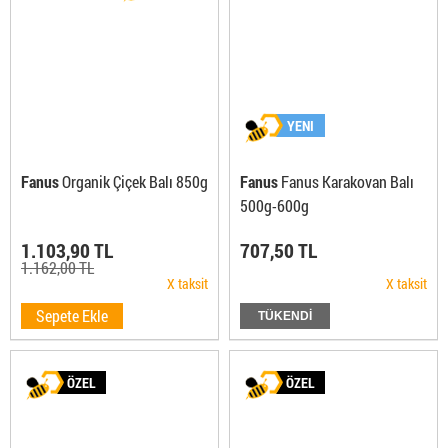
YENI
Fanus
Organik Çiçek Balı 850g
Fanus
Fanus Karakovan Balı
500g-600g
1.103,90 TL
707,50 TL
1.162,00 TL
X taksit
X taksit
Sepete Ekle
TÜKENDİ
ÖZEL
ÖZEL