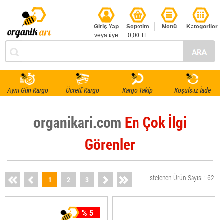
Giriş Yap
Sepetim
Menü
Kategoriler
veya üye
0,00 TL
ol
Aynı Gün Kargo
Ücretli Kargo
Kargo Takip
Koşulsuz İade
organikari.com
En Çok İlgi
Görenler
Listelenen Ürün Sayısı : 62
1
2
3
% 5