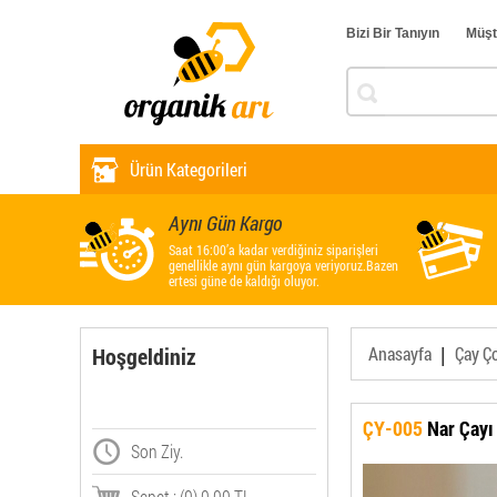
Bizi Bir Tanıyın
Müşt
Ürün Kategorileri
Aynı Gün Kargo
Saat 16:00’a kadar verdiğiniz siparişleri
genellikle aynı gün kargoya veriyoruz.Bazen
ertesi güne de kaldığı oluyor.
|
Hoşgeldiniz
Anasayfa
Çay Ç
ÇY-005
Nar Çayı
Son Ziy.
Sepet : (0) 0,00 TL