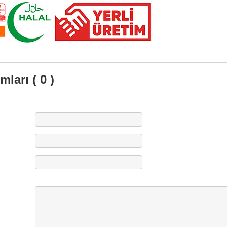
ları ( 0 )