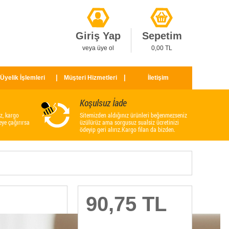
Giriş Yap
Sepetim
veya üye ol
0,00 TL
Üyelik İşlemleri
Müşteri Hizmetleri
İletişim
Koşulsuz İade
z, kargo
Sitemizden aldığınız ürünleri beğenmezseniz
eye çağırırsa
üzülürüz ama sorgusuz sualsiz ücretinizi
ödeyip geri alırız.Kargo filan da bizden.
90,75 TL