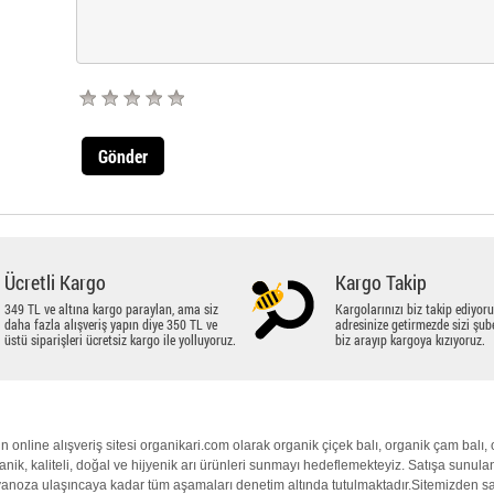
Gönder
Ücretli Kargo
Kargo Takip
349 TL ve altına kargo paraylan, ama siz
Kargolarınızı biz takip ediyoru
daha fazla alışveriş yapın diye 350 TL ve
adresinize getirmezde sizi şub
üstü siparişleri ücretsiz kargo ile yolluyoruz.
biz arayıp kargoya kızıyoruz.
’un online alışveriş sitesi organikari.com olarak
organik
çiçek balı
,
organik
çam balı
,
anik
,
kaliteli
,
doğal
ve hijyenik arı ürünleri sunmayı hedeflemekteyiz. Satışa sunulan
anoza ulaşıncaya kadar tüm aşamaları denetim altında tutulmaktadır.Sitemizden satt