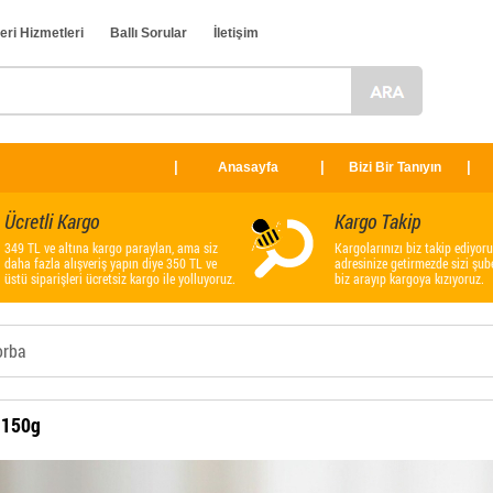
eri Hizmetleri
Ballı Sorular
İletişim
Anasayfa
Bizi Bir Tanıyın
Ücretli Kargo
Kargo Takip
349 TL ve altına kargo paraylan, ama siz
Kargolarınızı biz takip ediyoru
daha fazla alışveriş yapın diye 350 TL ve
adresinize getirmezde sizi şub
üstü siparişleri ücretsiz kargo ile yolluyoruz.
biz arayıp kargoya kızıyoruz.
orba
 150g