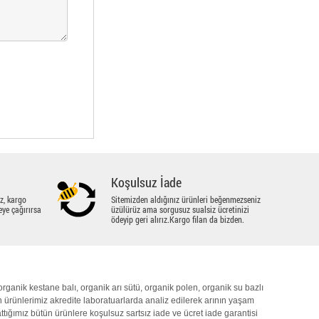
Koşulsuz İade
z, kargo
Sitemizden aldığınız ürünleri beğenmezseniz
eye çağırırsa
üzülürüz ama sorgusuz sualsiz ücretinizi
ödeyip geri alırız.Kargo filan da bizden.
organik
kestane balı
,
organik
arı sütü
,
organik polen
,
organik
su bazlı
 ürünlerimiz akredite laboratuarlarda analiz edilerek arının yaşam
ığımız bütün ürünlere koşulsuz sartsız iade ve ücret iade garantisi