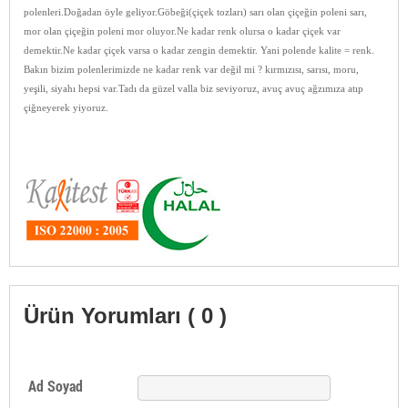
polenleri.Doğadan öyle geliyor.Göbeği(çiçek tozları) sarı olan çiçeğin poleni sarı,
mor olan çiçeğin poleni mor oluyor.Ne kadar renk olursa o kadar çiçek var
demektir.Ne kadar çiçek varsa o kadar zengin demektir. Yani polende kalite = renk.
Bakın bizim polenlerimizde ne kadar renk var değil mi ? kırmızısı, sarısı, moru,
yeşili, siyahı hepsi var.Tadı da güzel valla biz seviyoruz, avuç avuç ağzımıza atıp
çiğneyerek yiyoruz.
Ürün Yorumları ( 0 )
Ad Soyad