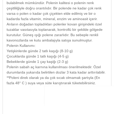
bulabilmek mümkündür. Polenin kalitesi o polenin renk
çeşitliliğiyle doğru orantılıdır. Bir polende ne kadar çok renk
varsa o polen o kadar çok çiçekten elde edilmiş ve bir o
kadarda fazla vitamin, mineral, enzim ve aminoasit içerir.
Arıların doğadan topladıkları polenler kovan girişindeki özel
tuzaklar vasıtasıyla toplanarak, kontrollü bir şekilde gölgede
kurutulur. Güneş ışığı polene zararlıdır. Bu sebeple renkli
kavonozlarda ve kutu ambalajıyla satışa sunulmuştur.
Polenin Kullanımı:
Yetişkinlerde günde 2 tatlı kaşığı (8-10 g)
Çocuklarda günde 1 tatlı kaşığı (4-5 g)
Bebeklerde günde 1 çay kaşiğı (2-3 g)
Polenin sabah aç karnına kullanılması önerilmektedir. Özel
durumlarda yukarıda belirtilen dozlar 3 kata kadar arttırılabilir.
**Poleni direk olarak ya da çok sıcak olmamak şartıyla (En
fazla 48° C ) suya veya süte karıştırarak tüketebilirsiniz.