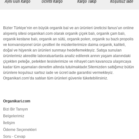
Aynı Gün Kargo
Ücretli Kargo
Kargo Takip
Koşulsuz İade
Bizler Türkiye’nin en büyük
organik bal
ve arı ürünleri üreticisi fanus’un online
alışveriş sitesi organikari.com olarak
organik
çiçek balı
,
organik
çam balı
,
organik
kestane balı
,
organik
arı sütü
,
organik polen
,
organik
su bazlı propolis
ve konvansiyonel ürün çesitleri ile müsterilerimize daima
organik
,
kaliteli
,
doğal
ve hijyenik arı ürünleri sunmayı hedeflemekteyiz. Satışa sunulan
ürünlerimiz akredite laboratuarlarda analiz edilerek arının yaşam alanındaki
çiçekten peteğe, petekten tesislerimize ve nihayet cam kavanoza ulaşıncaya
kadar tüm aşamaları denetim altında tutulmaktadır.Sitemizden sattığımız bütün
ürünlere koşulsuz sartsız iade ve ücret iade garantisi vermekteyiz.
Organikari.com
’da satılan tüm ürünleri güvenle tüketebilirsiniz.
Organikari.com
Bizi Bir Tanıyın
Belgelerimiz
İletişim
Ödeme Seçenekleri
Soru - Cevap