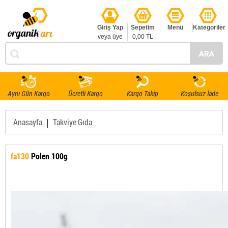
Giriş Yap
Sepetim
Menü
Kategoriler
veya üye
0,00 TL
ol
Aynı Gün Kargo
Ücretli Kargo
Kargo Takip
Koşulsuz İade
|
Anasayfa
Takviye Gıda
fa130
Polen 100g