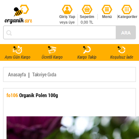
Giriş Yap
Sepetim
Menü
Kategoriler
veya üye
0,00 TL
ol
Aynı Gün Kargo
Ücretli Kargo
Kargo Takip
Koşulsuz İade
|
Anasayfa
Takviye Gıda
fo106
Organik Polen 100g