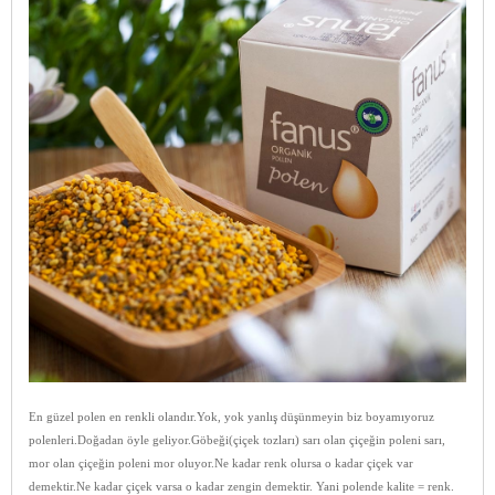
En güzel polen en renkli olandır.Yok, yok yanlış düşünmeyin biz boyamıyoruz
polenleri.Doğadan öyle geliyor.Göbeği(çiçek tozları) sarı olan çiçeğin poleni sarı,
mor olan çiçeğin poleni mor oluyor.Ne kadar renk olursa o kadar çiçek var
demektir.Ne kadar çiçek varsa o kadar zengin demektir. Yani polende kalite = renk.