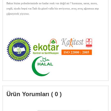
Bakın bizim polenlerimizde ne kadar renk var değil mi ? kırmızısı, sarısı, moru,
yeşili, siyahı hepsi var.Tadı da güzel valla biz seviyoruz, avuç avuç ağzımıza atıp
çiğneyerek yiyoruz.
Ürün Yorumları ( 0 )