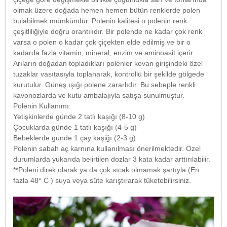
olmak üzere doğada hemen hemen bütün renklerde polen
bulabilmek mümkündür. Polenin kalitesi o polenin renk
çeşitliliğiyle doğru orantılıdır. Bir polende ne kadar çok renk
varsa o polen o kadar çok çiçekten elde edilmiş ve bir o
kadarda fazla vitamin, mineral, enzim ve aminoasit içerir.
Arıların doğadan topladıkları polenler kovan girişindeki özel
tuzaklar vasıtasıyla toplanarak, kontrollü bir şekilde gölgede
kurutulur. Güneş ışığı polene zararlıdır. Bu sebeple renkli
kavonozlarda ve kutu ambalajıyla satışa sunulmuştur.
Polenin Kullanımı:
Yetişkinlerde günde 2 tatlı kaşığı (8-10 g)
Çocuklarda günde 1 tatlı kaşığı (4-5 g)
Bebeklerde günde 1 çay kaşiğı (2-3 g)
Polenin sabah aç karnına kullanılması önerilmektedir. Özel
durumlarda yukarıda belirtilen dozlar 3 kata kadar arttırılabilir.
**Poleni direk olarak ya da çok sıcak olmamak şartıyla (En
fazla 48° C ) suya veya süte karıştırarak tüketebilirsiniz.