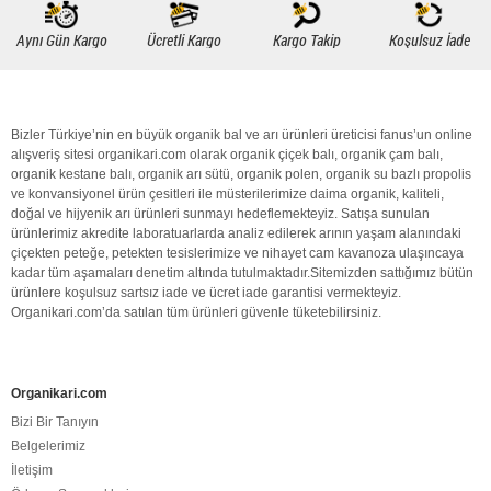
Aynı Gün Kargo
Ücretli Kargo
Kargo Takip
Koşulsuz İade
Bizler Türkiye’nin en büyük
organik bal
ve arı ürünleri üreticisi fanus’un online
alışveriş sitesi organikari.com olarak
organik
çiçek balı
,
organik
çam balı
,
organik
kestane balı
,
organik
arı sütü
,
organik polen
,
organik
su bazlı propolis
ve konvansiyonel ürün çesitleri ile müsterilerimize daima
organik
,
kaliteli
,
doğal
ve hijyenik arı ürünleri sunmayı hedeflemekteyiz. Satışa sunulan
ürünlerimiz akredite laboratuarlarda analiz edilerek arının yaşam alanındaki
çiçekten peteğe, petekten tesislerimize ve nihayet cam kavanoza ulaşıncaya
kadar tüm aşamaları denetim altında tutulmaktadır.Sitemizden sattığımız bütün
ürünlere koşulsuz sartsız iade ve ücret iade garantisi vermekteyiz.
Organikari.com
’da satılan tüm ürünleri güvenle tüketebilirsiniz.
Organikari.com
Bizi Bir Tanıyın
Belgelerimiz
İletişim