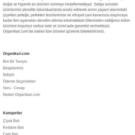
doğal
ve hijyenik arı ürünleri sunmayı hedeflemekteyiz. Satışa sunulan
ürünlerimiz akredite laboratuarlarda analiz edilerek arının yaşam alanındaki
çiçekten peteğe, petekten tesislerimize ve nihayet cam kavanoza ulaşıncaya
kadar tüm aşamaları denetim altında tutulmaktadır.Sitemizden sattığımız bütün
ürünlere koşulsuz sartsız iade ve ücret iade garantisi vermekteyiz.
Organikari.com
’da satılan tüm ürünleri güvenle tüketebilirsiniz.
Organikari.com
Bizi Bir Tanıyın
Belgelerimiz
İletişim
Ödeme Seçenekleri
Soru - Cevap
Neden Organikari.com
Kategoriler
Çiçek Balı
Kestane Balı
Çam Balı