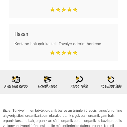
Hasan
Kestane
bal
ı çok kaliteli. Tavsiye ederim herkese.
Aynı Gün Kargo
Ücretli Kargo
Kargo Takip
Koşulsuz İade
Bizler Türkiye’nin en büyük
organik bal
ve arı ürünleri üreticisi fanus’un online
alışveriş sitesi organikari.com olarak
organik
çiçek balı
,
organik
çam balı
,
organik
kestane balı
,
organik
arı sütü
,
organik polen
,
organik
su bazlı propolis
ve konvansiyonel ürün çesitleri ile müsterilerimize daima
organik
,
kaliteli
,