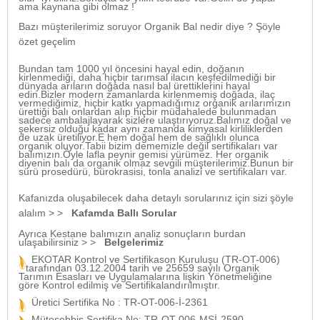
ama kaynana gibi olmaz !
Bazı müşterilerimiz soruyor Organik Bal nedir diye ? Şöyle
özet geçelim
Bundan tam 1000 yıl öncesini hayal edin, doğanın
kirlenmediği, daha hiçbir tarımsal ilacın keşfedilmediği bir
dünyada arıların doğada nasıl bal ürettiklerini hayal
edin.Bizler modern zamanlarda kirlenmemiş doğada, ilaç
vermediğimiz, hiçbir katkı yapmadığımız organik arılarımızın
ürettiği balı onlardan alıp hiçbir müdahalede bulunmadan
sadece ambalajlayarak sizlere ulaştırıyoruz.Balımız doğal ve
şekersiz olduğu kadar aynı zamanda kimyasal kirliliklerden
de uzak üretiliyor.E hem doğal hem de sağlıklı olunca
organik oluyor.Tabii bizim dememizle değil sertifikaları var
balımızın.Öyle lafla peynir gemisi yürümez. Her organik
diyenin balı da organik olmaz sevgili müşterilerimiz.Bunun bir
sürü prosedürü, bürokrasisi, tonla analizi ve sertifikaları var.
Kafanızda oluşabilecek daha detaylı sorularınız için sizi şöyle
alalım > >
Kafamda Ballı Sorular
Ayrıca Kestane balımızın analiz sonuçların burdan
ulaşabilirsiniz > >
Belgelerimiz
EKOTAR Kontrol ve Sertifikason Kuruluşu (TR-OT-006)
tarafından 03.12.2004 tarih ve 25659 sayılı Organik
Tarımın Esasları ve Uygulamalarına lişkin Yönetmeliğine
göre Kontrol edilmiş ve Sertifikalandırılmıştır.
Üretici Sertifika No : TR-OT-006-İ-2361
Müteşebbis Sertifika No: TR-OT-006-MSİ-2590