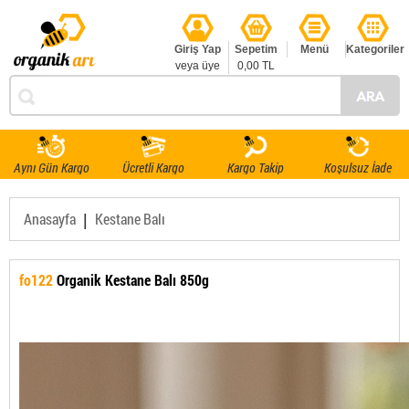
Giriş Yap
Sepetim
Menü
Kategoriler
veya üye
0,00 TL
ol
Aynı Gün Kargo
Ücretli Kargo
Kargo Takip
Koşulsuz İade
|
Anasayfa
Kestane Balı
fo122
Organik Kestane Balı 850g