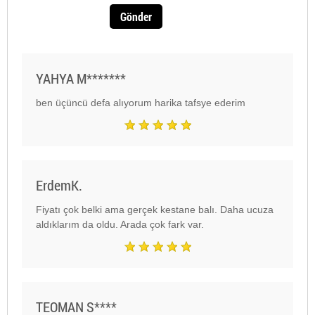
Gönder
YAHYA M*******
ben üçüncü defa alıyorum harika tafsye ederim
ErdemK.
Fiyatı çok belki ama gerçek kestane
bal
ı. Daha ucuza
aldıklarım da oldu. Arada çok fark var.
TEOMAN S****