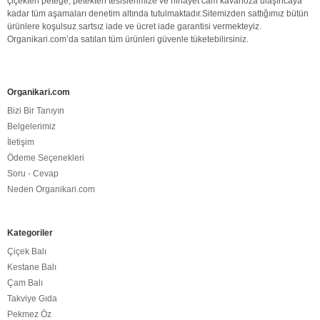
çiçekten peteğe, petekten tesislerimize ve nihayet cam kavanoza ulaşıncaya
kadar tüm aşamaları denetim altında tutulmaktadır.Sitemizden sattığımız bütün
ürünlere koşulsuz sartsız iade ve ücret iade garantisi vermekteyiz.
Organikari.com
’da satılan tüm ürünleri güvenle tüketebilirsiniz.
Organikari.com
Bizi Bir Tanıyın
Belgelerimiz
İletişim
Ödeme Seçenekleri
Soru - Cevap
Neden Organikari.com
Kategoriler
Çiçek Balı
Kestane Balı
Çam Balı
Takviye Gıda
Pekmez Öz