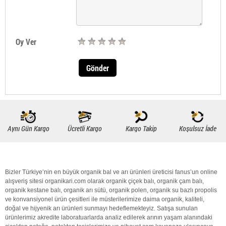
Oy Ver
Gönder
Aynı Gün Kargo
Ücretli Kargo
Kargo Takip
Koşulsuz İade
Bizler Türkiye’nin en büyük
organik bal
ve arı ürünleri üreticisi fanus’un online
alışveriş sitesi organikari.com olarak
organik
çiçek balı
,
organik
çam balı
,
organik
kestane balı
,
organik
arı sütü
,
organik polen
,
organik
su bazlı propolis
ve konvansiyonel ürün çesitleri ile müsterilerimize daima
organik
,
kaliteli
,
doğal
ve hijyenik arı ürünleri sunmayı hedeflemekteyiz. Satışa sunulan
ürünlerimiz akredite laboratuarlarda analiz edilerek arının yaşam alanındaki