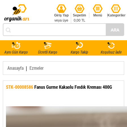
Giriş Yap
Sepetim
Menü
Kategoriler
veya üye
0,00 TL
ol
Aynı Gün Kargo
Ücretli Kargo
Kargo Takip
Koşulsuz İade
|
Anasayfa
Ezmeler
STK-00008586
Fanus Gurme Kakaolu Fındık Kreması 400G