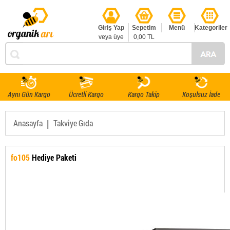
Giriş Yap
Sepetim
Menü
Kategoriler
veya üye
0,00 TL
ol
Aynı Gün Kargo
Ücretli Kargo
Kargo Takip
Koşulsuz İade
|
Anasayfa
Takviye Gıda
fo105
Hediye Paketi