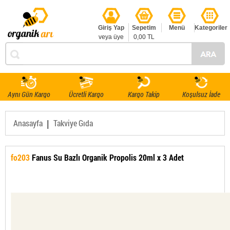
Giriş Yap
Sepetim
Menü
Kategoriler
veya üye
0,00 TL
ol
Aynı Gün Kargo
Ücretli Kargo
Kargo Takip
Koşulsuz İade
|
Anasayfa
Takviye Gıda
fo203
Fanus Su Bazlı Organik Propolis 20ml x 3 Adet