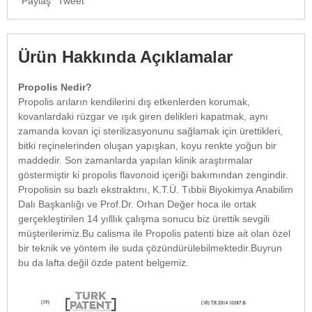
Paylaş
Tweet
Ürün Hakkında Açıklamalar
Propolis Nedir?
Propolis arıların kendilerini dış etkenlerden korumak,
kovanlardaki rüzgar ve ışık giren delikleri kapatmak, aynı
zamanda kovan içi sterilizasyonunu sağlamak için ürettikleri,
bitki reçinelerinden oluşan yapışkan, koyu renkte yoğun bir
maddedir. Son zamanlarda yapılan klinik araştırmalar
göstermiştir ki propolis flavonoid içeriği bakımından zengindir.
Propolisin su bazlı ekstraktını, K.T.Ü. Tıbbii Biyokimya Anabilim
Dalı Başkanlığı ve Prof.Dr. Orhan Değer hoca ile ortak
gerçekleştirilen 14 yılllık çalışma sonucu biz ürettik sevgili
müşterilerimiz.Bu calisma ile Propolis patenti bize ait olan özel
bir teknik ve yöntem ile suda çözündürülebilmektedir.Buyrun
bu da lafta değil özde patent belgemiz.