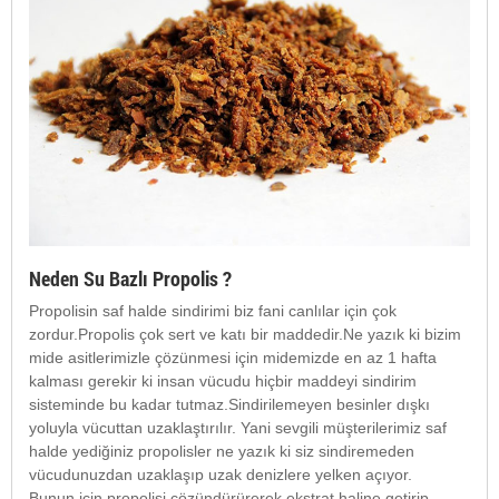
Neden Su Bazlı Propolis ?
Propolisin saf halde sindirimi biz fani canlılar için çok
zordur.Propolis çok sert ve katı bir maddedir.Ne yazık ki bizim
mide asitlerimizle çözünmesi için midemizde en az 1 hafta
kalması gerekir ki insan vücudu hiçbir maddeyi sindirim
sisteminde bu kadar tutmaz.Sindirilemeyen besinler dışkı
yoluyla vücuttan uzaklaştırılır. Yani sevgili müşterilerimiz saf
halde yediğiniz propolisler ne yazık ki siz sindiremeden
vücudunuzdan uzaklaşıp uzak denizlere yelken açıyor.
Bunun için propolisi çözündürürerek ekstrat haline getirip