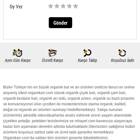
Oy Ver
Gönder
Aynı Gün Kargo
Ücretli Kargo
Kargo Takip
Koşulsuz İade
Bizler Türkiye’nin en büyük
organik bal
ve arı ürünleri üreticisi fanus’un online
alışveriş sitesi organikari.com olarak
organik
çiçek balı
,
organik
çam balı
,
organik
kestane balı
,
organik
arı sütü
,
organik polen
,
organik
su bazlı propolis
ve konvansiyonel ürün çesitleri ile müsterilerimize daima
organik
,
kaliteli
,
doğal
ve hijyenik arı ürünleri sunmayı hedeflemekteyiz. Satışa sunulan
ürünlerimiz akredite laboratuarlarda analiz edilerek arının yaşam alanındaki
çiçekten peteğe, petekten tesislerimize ve nihayet cam kavanoza ulaşıncaya
kadar tüm aşamaları denetim altında tutulmaktadır.Sitemizden sattığımız bütün
ürünlere koşulsuz sartsız iade ve ücret iade garantisi vermekteyiz.
Organikari.com
’da satılan tüm ürünleri güvenle tüketebilirsiniz.