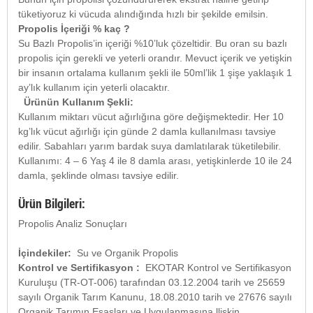
tüketiyoruz ki vücuda alındığında hızlı bir şekilde emilsin.
Propolis İçeriği % kaç ?
Su Bazlı Propolis’in içeriği %10’luk çözeltidir. Bu oran su bazlı
propolis için gerekli ve yeterli orandır. Mevuct içerik ve yetişkin
bir insanın ortalama kullanım şekli ile 50ml’lik 1 şişe yaklaşık 1
ay’lık kullanım için yeterli olacaktır.
Ürünün Kullanım Şekli:
Kullanım miktarı vücut ağırlığına göre değişmektedir. Her 10
kg’lık vücut ağırlığı için günde 2 damla kullanılması tavsiye
edilir. Sabahları yarım bardak suya damlatılarak tüketilebilir.
Kullanımı: 4 – 6 Yaş 4 ile 8 damla arası, yetişkinlerde 10 ile 24
damla, şeklinde olması tavsiye edilir.
Ürün Bilgileri:
Propolis Analiz Sonuçları
İçindekiler:
Su ve Organik Propolis
Kontrol ve Sertifikasyon :
EKOTAR Kontrol ve Sertifikasyon
Kuruluşu (TR-OT-006) tarafından 03.12.2004 tarih ve 25659
sayılı Organik Tarım Kanunu, 18.08.2010 tarih ve 27676 sayılı
Organik Tarımın Esasları ve Uygulanmasına llişkin