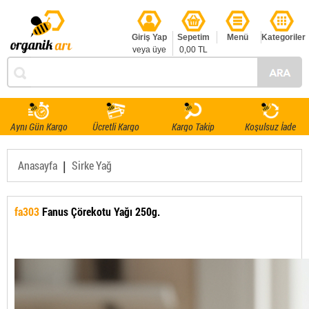
Giriş Yap
Sepetim
Menü
Kategoriler
veya üye
0,00 TL
ol
Aynı Gün Kargo
Ücretli Kargo
Kargo Takip
Koşulsuz İade
|
Anasayfa
Sirke Yağ
fa303
Fanus Çörekotu Yağı 250g.