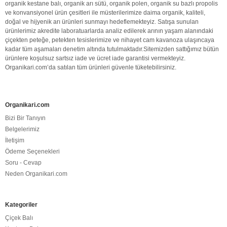
organik
kestane balı
,
organik
arı sütü
,
organik polen
,
organik
su bazlı propolis
ve konvansiyonel ürün çesitleri ile müsterilerimize daima
organik
,
kaliteli
,
doğal
ve hijyenik arı ürünleri sunmayı hedeflemekteyiz. Satışa sunulan
ürünlerimiz akredite laboratuarlarda analiz edilerek arının yaşam alanındaki
çiçekten peteğe, petekten tesislerimize ve nihayet cam kavanoza ulaşıncaya
kadar tüm aşamaları denetim altında tutulmaktadır.Sitemizden sattığımız bütün
ürünlere koşulsuz sartsız iade ve ücret iade garantisi vermekteyiz.
Organikari.com
’da satılan tüm ürünleri güvenle tüketebilirsiniz.
Organikari.com
Bizi Bir Tanıyın
Belgelerimiz
İletişim
Ödeme Seçenekleri
Soru - Cevap
Neden Organikari.com
Kategoriler
Çiçek Balı