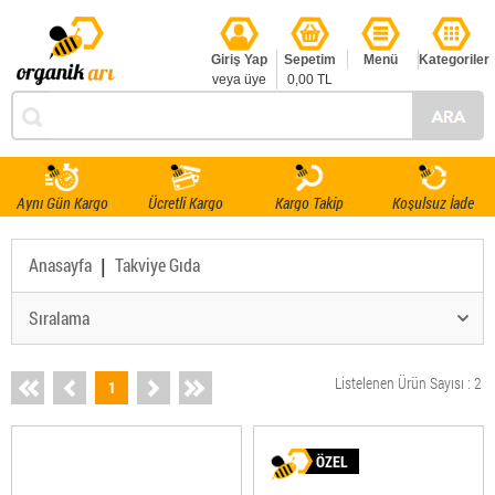
Giriş Yap
Sepetim
Menü
Kategoriler
veya üye
0,00 TL
ol
Aynı Gün Kargo
Ücretli Kargo
Kargo Takip
Koşulsuz İade
|
Anasayfa
Takviye Gıda
Sıralama
Listelenen Ürün Sayısı : 2
1
ÖZEL