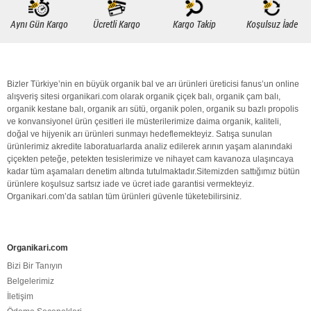
Aynı Gün Kargo
Ücretli Kargo
Kargo Takip
Koşulsuz İade
Bizler Türkiye’nin en büyük
organik bal
ve arı ürünleri üreticisi fanus’un online
alışveriş sitesi organikari.com olarak
organik
çiçek balı
,
organik
çam balı
,
organik
kestane balı
,
organik
arı sütü
,
organik polen
,
organik
su bazlı propolis
ve konvansiyonel ürün çesitleri ile müsterilerimize daima
organik
,
kaliteli
,
doğal
ve hijyenik arı ürünleri sunmayı hedeflemekteyiz. Satışa sunulan
ürünlerimiz akredite laboratuarlarda analiz edilerek arının yaşam alanındaki
çiçekten peteğe, petekten tesislerimize ve nihayet cam kavanoza ulaşıncaya
kadar tüm aşamaları denetim altında tutulmaktadır.Sitemizden sattığımız bütün
ürünlere koşulsuz sartsız iade ve ücret iade garantisi vermekteyiz.
Organikari.com
’da satılan tüm ürünleri güvenle tüketebilirsiniz.
Organikari.com
Bizi Bir Tanıyın
Belgelerimiz
İletişim